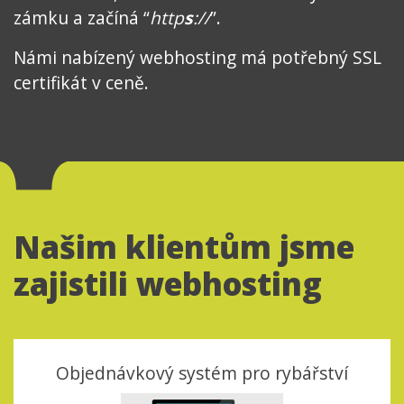
zámku a začíná “
http
s
://
”.
Námi nabízený webhosting má potřebný SSL
certifikát v ceně.
Našim klientům jsme
zajistili webhosting
Objednávkový systém pro rybářství