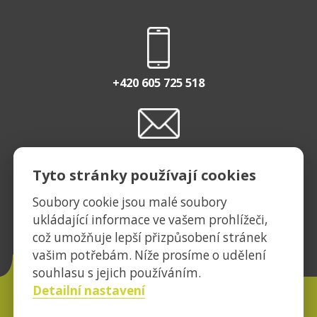
+420 605 725 518
INFO@EASTBURGER.CZ
Tyto stránky používají cookies
Soubory cookie jsou malé soubory
ukládající informace ve vašem prohlížeči,
EASTBURGERCZ
což umožňuje lepší přizpůsobení stránek
vašim potřebám. Níže prosíme o udělení
souhlasu s jejich používáním.
Detailní nastavení