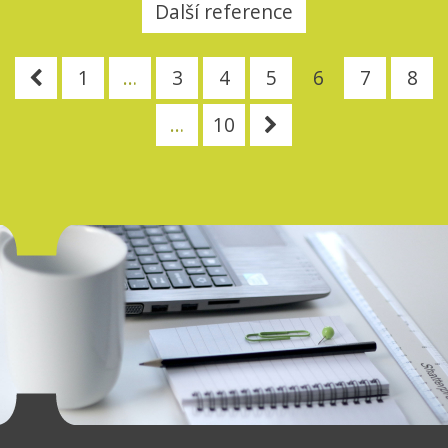
Další reference
1
…
3
4
5
6
7
8
…
10