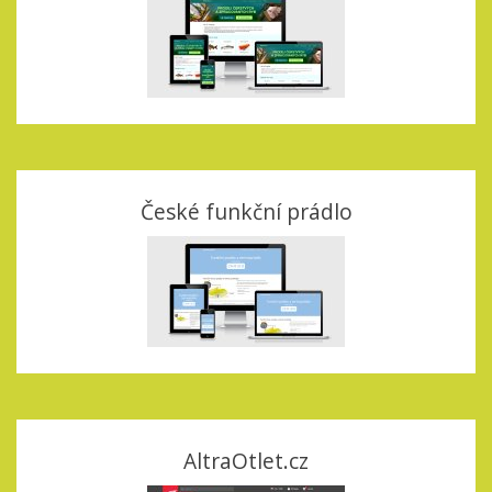
České funkční prádlo
AltraOtlet.cz