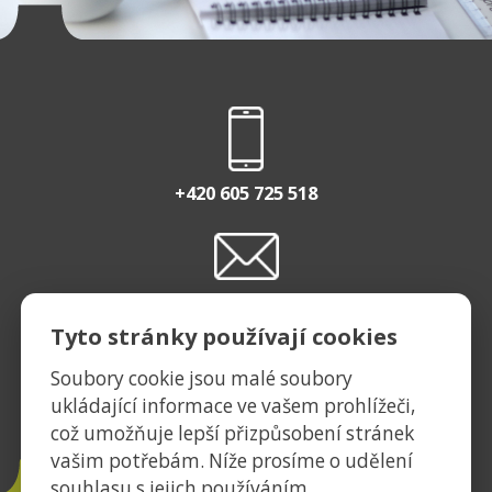
+420 605 725 518
INFO@EASTBURGER.CZ
Tyto stránky používají cookies
Soubory cookie jsou malé soubory
ukládající informace ve vašem prohlížeči,
EASTBURGERCZ
což umožňuje lepší přizpůsobení stránek
vašim potřebám. Níže prosíme o udělení
souhlasu s jejich používáním.